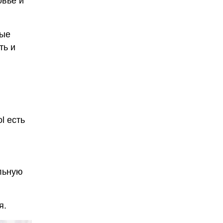
овье и
мые
ть и
l есть
льную
я.