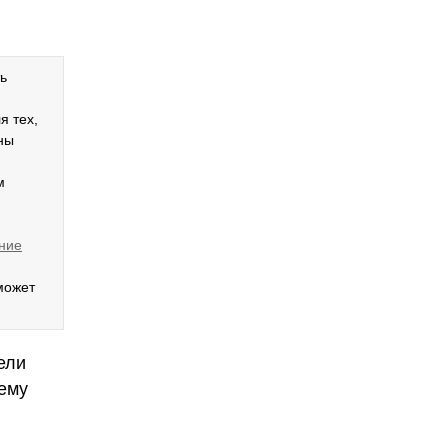
ь
ля тех,
ны
м
ние
может
ели
чему