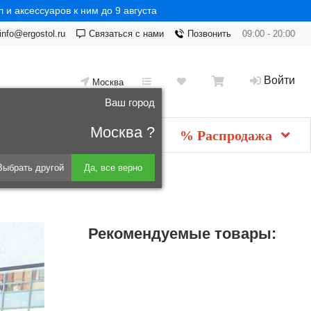
 и аксессуаров к ним до 9 августа
info@ergostol.ru
Связаться с нами
Позвонить
09:00 - 20:00
Войти
Москва
Ваш город
Москва ?
Новинки
мебель
% Распродажа
Выбрать другой
Да, все верно
Рекомендуемые товары: