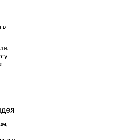
ы в
сти:
ту.
я
идея
ом,