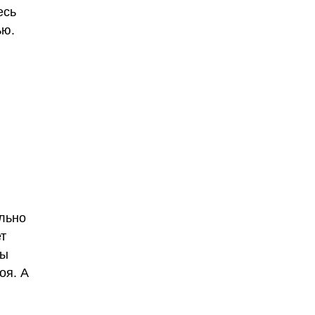
есь
ью.
ельно
т
Вы
оя. А