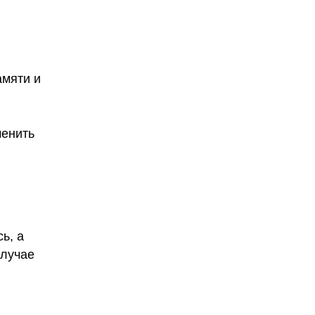
амяти и
менить
ь, а
случае