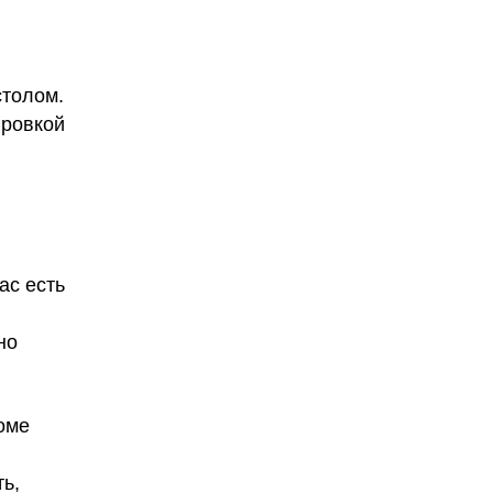
столом.
ировкой
ас есть
но
роме
ь,