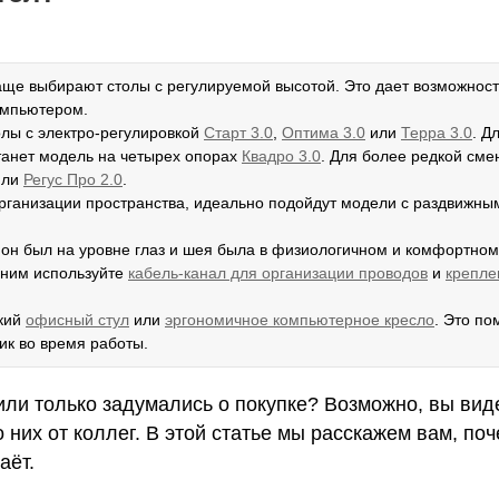
чаще выбирают столы с регулируемой высотой. Это дает возможност
компьютером.
олы с электро-регулировкой
Старт 3.0
,
Оптима 3.0
или
Терра 3.0
. Д
танет модель на четырех опорах
К
вадро 3.0
. Для более редкой сме
ли
Регус Про 2.0
.
в организации пространства, идеально подойдут модели с раздвижны
ы он был на уровне глаз и шея была в физиологичном и комфортном
д ним используйте
кабель-канал для организации проводов
и
крепле
ский
офисный стул
или
эргономичное компьютерное кресло
. Это по
ик во время работы.
ли только задумались о покупке? Возможно, вы вид
 них от коллег. В этой статье мы расскажем вам, по
даёт.