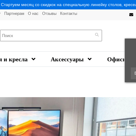
| Стартуем месяц со скидкок на специальную линейку столов, кресел
у
Партнерам
О нас
Отзывы
Контакты
я и кресла
Аксессуары
Офисная 