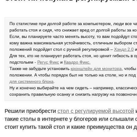
По статистике при долгой работе за компьютером, люди все 
работать стоя и сидя, что снижает вред от долгой работы за 
Если, вы планируете часто менять высоту, то вам подойдут ст
кому важна максимальная устойчивость, отличным выбором с
положений подойдет стол с ручной регулировкой –
Хэндл 2.0
и
Для тех, кто не планирует работать стоя, но ценит гибкость 
подстольем -
Р
егус Фикс
и
Квадро Фикс.
Также не забудьте установить
кронштейн для монитора
, чтоб
положении. А чтобы порядок был не только на столе, но и по
для системного блока
.
Ну и конечно выбирайте на чем сидеть – например, классиче
сохранить правильную осанку и снизить нагрузку на позвоночн
Решили приобрести
стол с регулируемой высотой
и
такие столы в интернете у блогеров или слышали о
стоит купить такой стол и какие преимущества он 