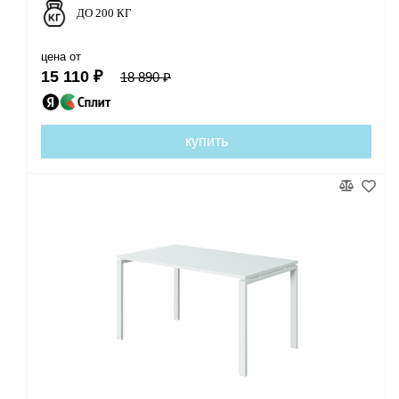
ДО 200 КГ
цена от
15 110 ₽
18 890 ₽
купить