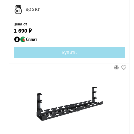
ДО 5 КГ
цена от
1 690 ₽
купить