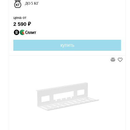
ДО 5 КГ
цена от
2 590 ₽
купить