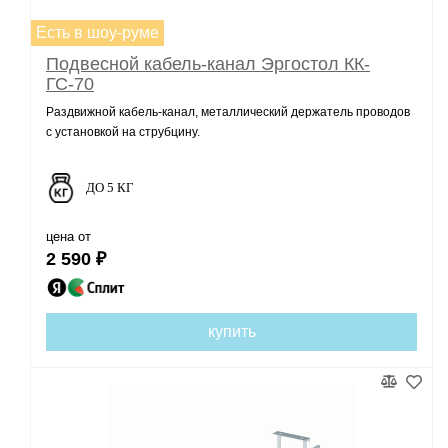
Есть в шоу-руме
Подвесной кабель-канал Эргостол КК-
ГС-70
Раздвижной кабель-канал, металлический держатель проводов
с установкой на струбцину.
ДО 5 КГ
цена от
2 590 ₽
купить