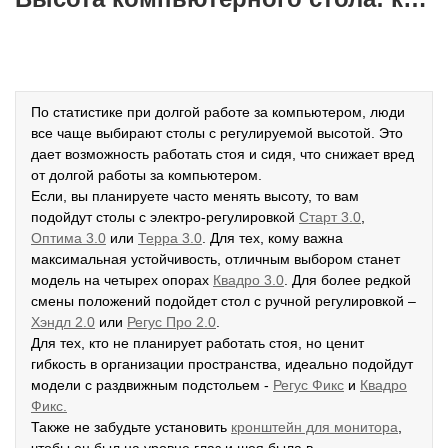
По статистике при долгой работе за компьютером, люди
все чаще выбирают столы с регулируемой высотой. Это
дает возможность работать стоя и сидя, что снижает вред
от долгой работы за компьютером.
Если, вы планируете часто менять высоту, то вам
подойдут столы с электро-регулировкой
Старт 3.0
,
Оптима 3.0
или
Терра 3.0
. Для тех, кому важна
максимальная устойчивость, отличным выбором станет
модель на четырех опорах
К
вадро 3.0
. Для более редкой
смены положений подойдет стол с ручной регулировкой –
Хэндл 2.0
или
Регус Про 2.0
.
Для тех, кто не планирует работать стоя, но ценит
гибкость в организации пространства, идеально подойдут
модели с раздвижным подстольем -
Р
егус Фикс
и
Квадро
Фикс.
Также не забудьте установить
кронштейн для монитора
,