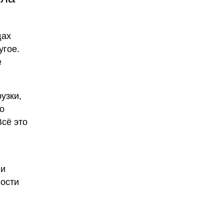
дах
угое.
е
узки,
о
Всё это
ии
ности