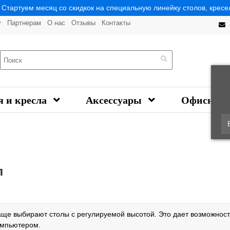
| Стартуем месяц со скидкок на специальную линейку столов, кресел
у
Партнерам
О нас
Отзывы
Контакты
я и кресла
Аксессуары
Офисная 
л
чаще выбирают столы с регулируемой высотой. Это дает возможност
компьютером.