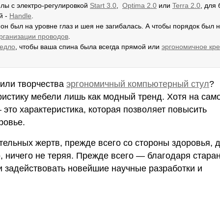
олы с электро-регулировкой
Start
3.0
,
Optima
2.0
или
Terra
2.0
, для
й -
Handle
.
 он был на уровне глаз и шея не загибалась. А чтобы порядок был 
организации проводов
.
седло
, чтобы ваша спина была всегда прямой или
эргономичное кр
 или творчества
эргономичный компьютерный стул
?
истику мебели лишь как модный тренд. Хотя на сам
 это характеристика, которая позволяет повысить
ровье.
тельных жертв, прежде всего со стороны здоровья, 
, ничего не теряя. Прежде всего — благодаря стара
и задействовать новейшие научные разработки и