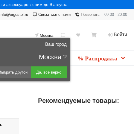
 и аксессуаров к ним до 9 августа
info@ergostol.ru
Связаться с нами
Позвонить
09:00 - 20:00
Войти
Москва
Ваш город
Москва ?
Новинки
мебель
% Распродажа
Выбрать другой
Да, все верно
Рекомендуемые товары:
ь