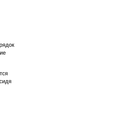
орядок
чие
тся
 сидя