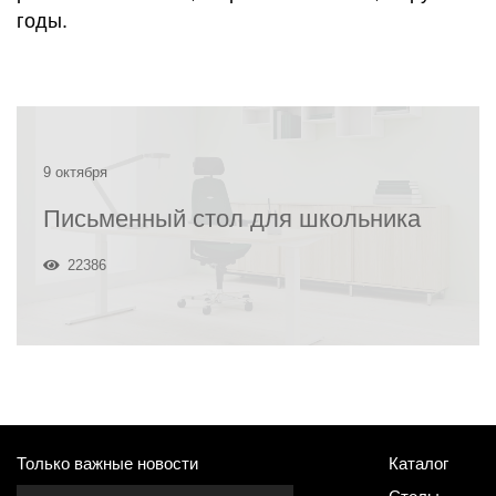
годы.
9 октября
Письменный стол для школьника
22386
Только важные новости
Каталог