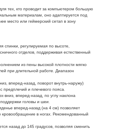
для тех, кто проводит за компьютером большую
миальным материалам, оно адаптируется под
ее место или геймерский сетап в зону
ия спинки, регулируемая по высоте,
ясничного отделов, поддерживая естественный
олнением из пены высокой плотности мягко
лей при длительной работе. Диапазон
низ, вперед-назад, поворот внутрь-наружу)
 с предплечий и плечевого пояса.
х-вниз, вперед-назад, по углу наклона
 поддержки головы и шеи.
иденье вперед-назад (на 4 см) позволяет
ое кровообращение в ногах. Рекомендованный
ется назад до 145 градусов, позволяя сменить