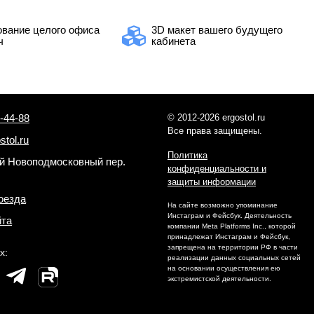
вание целого офиса
3D макет вашего будущего
ч
кабинета
-44-88
© 2012-2026 ergostol.ru
Все права защищены.
stol.ru
Политика
-й Новоподмосковный пер.
конфиденциальности и
защиты информации
оезда
На сайте возможно упоминание
Инстаграм и Фейсбук. Деятельность
йта
компании Meta Platforms Inc., которой
принадлежат Инстаграм и Фейсбук,
запрещена на территории РФ в части
х:
реализации данных социальных сетей
на основании осуществления ею
экстремистской деятельности.