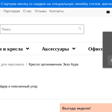
| Стартуем месяц со скидкок на специальную линейку столов, кресел
у
Партнерам
О нас
Отзывы
Контакты
я и кресла
Аксессуары
Офисная 
а для персонала
Кресло эргономичное Экзо Аура
йдер и поясничный упор.
Выгода недели!