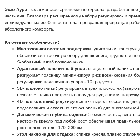
Экзо Аура
- флагманское эргономичное кресло, разработанное 
часть дня. Благодаря расширенному набору регулировок и пре
индивидуальные особенности тела, превращая превращая рабоч
абсолютного комфорта.
Ключевые особенности:
Многозонная система поддержки:
уникальная конструкц
обеспечивает точечную опору для шейного, грудного и по
S-образный изгиб позвоночника.
Адаптивный поясничный упор:
специальный валик с нап
разгружает поясницу, минимизируя риск возникновения бо
регулировки поясничного упора - 10 градусов.
3D-подлокотники:
регулировка в трех плоскостях (вверх-в
позволяет точно настроить опору для рук, снимая нагрузку
4D-подголовник:
регулируется в четырех плоскостях (ввер
подголовника и отдельно его основания) для анатомичной
Динамическая глубина сиденья:
возможность сдвигать с
настроить кресло под любой рост, обеспечивая правильн
рост пользователя: 170–200 см.
Угол наклона для отдыха:
спинка кресла плавно отклоня