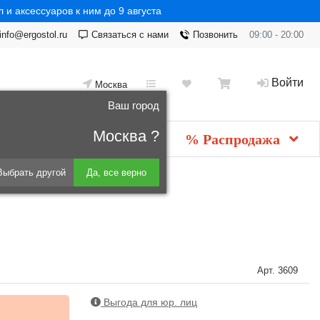
 и аксессуаров к ним до 9 августа
info@ergostol.ru
Связаться с нами
Позвонить
09:00 - 20:00
Войти
Москва
Ваш город
Москва ?
Новинки
мебель
% Распродажа
Выбрать другой
Да, все верно
Арт.
3609
Выгода для юр. лиц