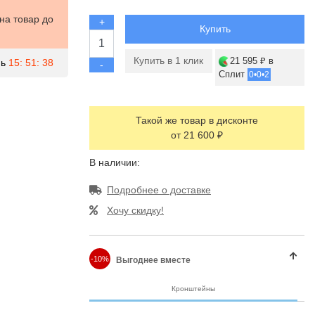
 на товар
до
+
Купить
Купить в 1 клик
21 595 ₽
в
ь
15: 51: 37
-
Сплит
0•0•2
Такой же товар в дисконте
от 21 600 ₽
В наличии:
Подробнее о доставке
Хочу скидку!
-10%
Выгоднее вместе
Кронштейны