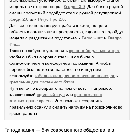
максимальная устойчивость, отличным выбором станет
модель на четырех опорах
К
вадро 3.0
. Для более редкой
смены положений подойдет стол с ручной регулировкой –
Хэндл 2.0
или
Регус Про 2.0
.
Для тех, кто не планирует работать стоя, но ценит
гибкость в организации пространства, идеально подойдут
модели с раздвижным подстольем -
Р
егус Фикс
и
Квадро
Фикс.
Также не забудьте установить
кронштейн для монитора
,
чтобы он был на уровне глаз и шея была в
физиологичном и комфортном положении. А чтобы
порядок был не только на столе, но и под ним
используйте
кабель-канал для организации проводов
и
крепление для системного блока
.
Ну и конечно выбирайте на чем сидеть – например,
классический
офисный стул
или
эргономичное
компьютерное кресло
. Это поможет сохранить
правильную осанку и снизить нагрузку на позвоночник во
время работы.
Гиподинамия — бич современного общества, и в