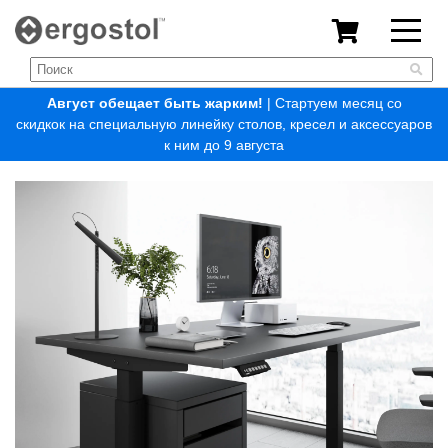
Август обещает быть жарким!
| Стартуем месяц со
скидкок на специальную линейку столов, кресел и аксессуаров
к ним до 9 августа