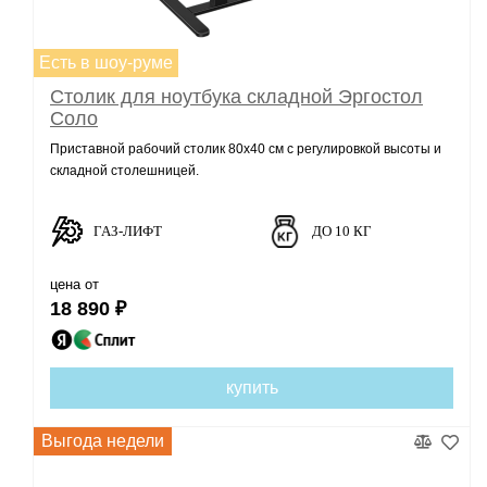
Есть в шоу-руме
Столик для ноутбука складной Эргостол
Соло
Приставной рабочий столик 80х40 см с регулировкой высоты и
складной столешницей.
ГАЗ-ЛИФТ
ДО 10 КГ
цена от
18 890 ₽
купить
Выгода недели