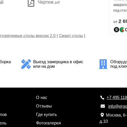
Чертеж
ий
pdf
аккурат
под сто
2 6
от
гулируемые столы версии 2.0
|
Смарт столы
|
борка
Выезд замерщика в офис
Оборудо
или на дом
под клю
О нас
+7 495 118
Отзывы
info@ergo
лов
Где купить
Москва, 6
д.10
ель
Фотогалерея