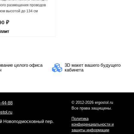
ного размещения проводов
лом высотой до 134 см
90 ₽
вание целого офиса
3D макет вашего будущего
ч
кабинета
-44-88
© 2012-2026 ergostol.ru
Все права защищены.
stol.ru
Политика
-й Новоподмосковный пер.
конфиденциальности и
защиты информации