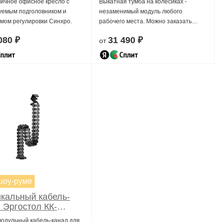
ичное офисное кресло с
Выкатная тумба на колесиках -
уемым подголовником и
незаменимый модуль любого
мом регулировки Синхро.
рабочего места. Можно заказать
любой цвет, размер, и другие
080 ₽
31 490 ₽
от
параметры.
шоу-руме
кальный кабель-
 Эргостол КК-
35
модульный кабель-канал для