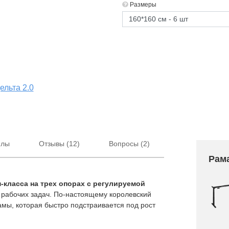
2 590 ₽
2 690 
Размеры
3 290 ₽
2 990 ₽
Подвесной
Круглы
кабель-канал
пропус
Эргостол КК-
кабеля
ГВ-80
малень
1 690 ₽
2 490 
ельта 2.0
2 090 ₽
2 790 ₽
йлы
Отзывы (12)
Вопросы (2)
Рам
-класса на трех опорах с регулируемой
и рабочих задач. По-настоящему королевский
амы, которая быстро подстраивается под рост