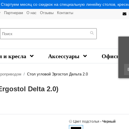
| Стартуем месяц со скидкок на специальную линейку столов, кресел
у
Партнерам
О нас
Отзывы
Контакты
я и кресла
Аксессуары
Офисная 
троприводом
Стол угловой Эргостол Дельта 2.0
gostol Delta 2.0)
Цвет подстолья
- Черный