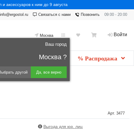
 и аксессуаров к ним до 9 августа
info@ergostol.ru
Связаться с нами
Позвонить
09:00 - 20:00
Войти
Москва
Ваш город
Москва ?
Новинки
мебель
% Распродажа
Выбрать другой
Да, все верно
Арт.
3477
Выгода для юр. лиц