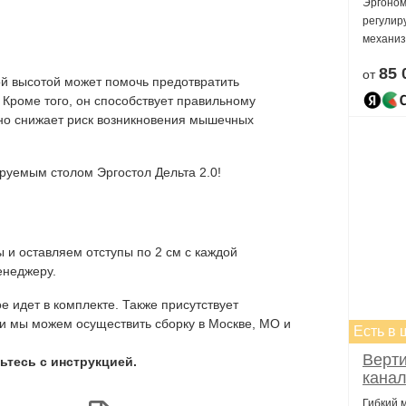
Эргоном
регулир
механиз
85 
от
й высотой может помочь предотвратить
. Кроме того, он способствует правильному
нно снижает риск возникновения мышечных
уемым столом Эргостол Дельта 2.0!
и оставляем отступы по 2 см с каждой
енеджеру.
е идет в комплекте. Также присутствует
ти мы можем осуществить сборку в Москве, МО и
Есть в 
Верти
ьтесь с инструкцией.
канал
ВС-1
Гибкий 