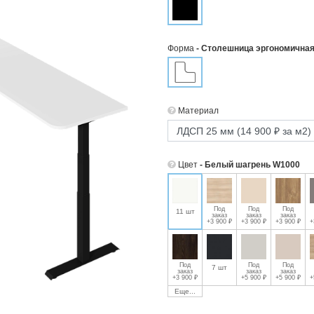
Форма
- Столешница эргономична
Материал
Цвет
- Белый шагрень W1000
Под
Под
Под
11 шт
заказ
заказ
заказ
+3 900 ₽
+3 900 ₽
+3 900 ₽
+
Под
Под
Под
7 шт
заказ
заказ
заказ
+3 900 ₽
+5 900 ₽
+5 900 ₽
+
Подвесной
Прямо
Еще...
кабель-канал
пропус
Эргостол КК-
кабеля
ГС-70