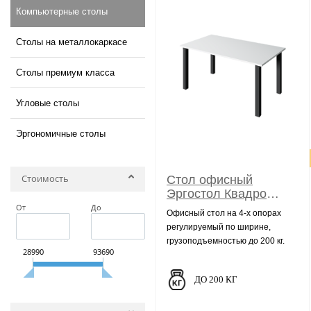
Компьютерные столы
Столы на металлокаркасе
Столы премиум класса
Угловые столы
Эргономичные столы
Стоимость
Стол офисный
Эргостол Квадро
Фикс
От
До
Офисный стол на 4-х опорах
регулируемый по ширине,
грузоподъемностью до 200 кг.
28990
93690
ДО 200 КГ