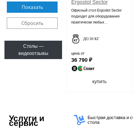
Ergostol Sector
Офисный стол Ergostol Sector
подходит для оборудования
Сбросить
практически любых
функциональных зон
ДО 30 КГ
Столы —
видеоотзывы
цена от
36 790 ₽
купить
Услуги и
Быстрая доставка и с
сервис
стола