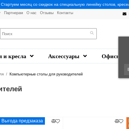
| Стартуем месяц со скидкок на специальную линейку столов, кресел
у
Партнерам
О нас
Отзывы
Контакты
я и кресла
Аксессуары
Офисная 
ля
Компьютерные столы для руководителей
ителей
Выгода предзаказа