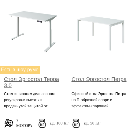
Есть в шоу-руме
Стол Эргостол Терра
Стол Эргостол Петра
3.0
Стол с широким диапазоном
Офисный стол Эргостол Петра
регулировки высоты и
на П-образной опоре с
продвинутой защитой от
эффектом «парящей
столкновений. Выдерживает вес
столешницы».
до 100 кг.
Грузоподъёмность 50 кг.
2
ДО 100 КГ
ДО 50 КГ
МОТОРА