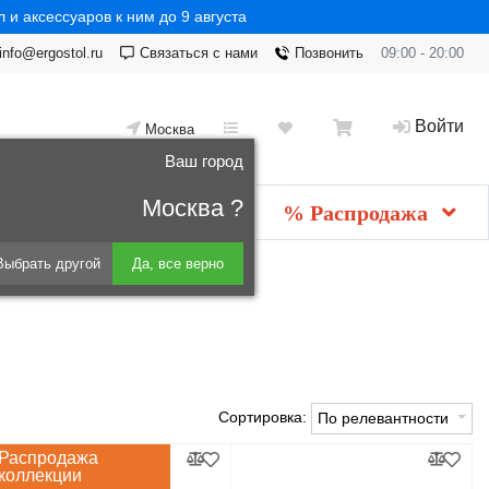
 и аксессуаров к ним до 9 августа
info@ergostol.ru
Связаться с нами
Позвонить
09:00 - 20:00
Войти
Москва
Ваш город
Москва ?
Новинки
мебель
% Распродажа
Выбрать другой
Да, все верно
Сортировка:
По релевантности
Распродажа
коллекции