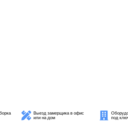
борка
Выезд замерщика в офис
Оборудо
или на дом
под клю