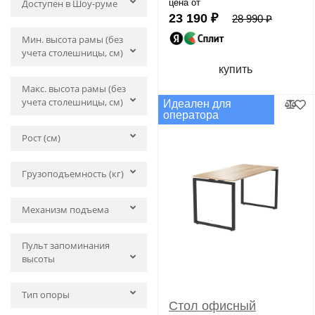
Доступен в Шоу-руме
цена от
23 190 ₽
28 990 ₽
Мин. высота рамы (без
учета столешницы, см)
купить
Макс. высота рамы (без
учета столешницы, см)
Идеален для
оператора
Рост (см)
Грузоподъемность (кг)
Механизм подъема
Пульт запоминания
высоты
Тип опоры
Стол офисный