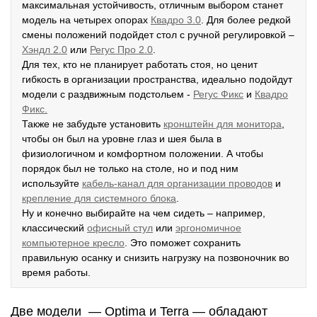
максимальная устойчивость, отличным выбором станет
модель на четырех опорах
К
вадро 3.0
. Для более редкой
смены положений подойдет стол с ручной регулировкой –
Хэндл 2.0
или
Регус Про 2.0
.
Для тех, кто не планирует работать стоя, но ценит
гибкость в организации пространства, идеально подойдут
модели с раздвижным подстольем -
Р
егус Фикс
и
Квадро
Фикс.
Также не забудьте установить
кронштейн для монитора
,
чтобы он был на уровне глаз и шея была в
физиологичном и комфортном положении. А чтобы
порядок был не только на столе, но и под ним
используйте
кабель-канал для организации проводов
и
крепление для системного блока
.
Ну и конечно выбирайте на чем сидеть – например,
классический
офисный стул
или
эргономичное
компьютерное кресло
. Это поможет сохранить
правильную осанку и снизить нагрузку на позвоночник во
время работы.
Две модели — Optima и Terra — обладают