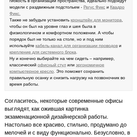
гибкость в организации пространства, идеально подойдут
модели с раздвижным подстольем -
Р
егус Фикс
и
Квадро
Фикс.
Также не забудьте установить
кронштейн для монитора
,
чтобы он был на уровне глаз и шея была в
физиологичном и комфортном положении. А чтобы
порядок был не только на столе, но и под ним
используйте
кабель-канал для организации проводов
и
крепление для системного блока
.
Ну и конечно выбирайте на чем сидеть – например,
классический
офисный стул
или
эргономичное
компьютерное кресло
. Это поможет сохранить
правильную осанку и снизить нагрузку на позвоночник во
время работы.
Согласитесь, некоторые современные офисы
выглядят, как ожившая картинка
экзаменационной дизайнерской работы.
Настолько все красиво, стильно, продумано до
мелочей и с виду функционально. Безусловно, в