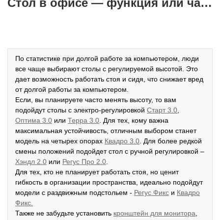
Стол в офисе — функция или часть имиджа и дизайна?
По статистике при долгой работе за компьютером, люди
все чаще выбирают столы с регулируемой высотой. Это
дает возможность работать стоя и сидя, что снижает вред
от долгой работы за компьютером.
Если, вы планируете часто менять высоту, то вам
подойдут столы с электро-регулировкой
Старт 3.0
,
Оптима 3.0
или
Терра 3.0
. Для тех, кому важна
максимальная устойчивость, отличным выбором станет
модель на четырех опорах
К
вадро 3.0
. Для более редкой
смены положений подойдет стол с ручной регулировкой –
Хэндл 2.0
или
Регус Про 2.0
.
Для тех, кто не планирует работать стоя, но ценит
гибкость в организации пространства, идеально подойдут
модели с раздвижным подстольем -
Р
егус Фикс
и
Квадро
Фикс.
Также не забудьте установить
кронштейн для монитора
,