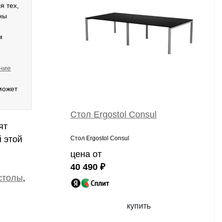
ля тех,
ны
м
ние
может
Стол Ergostol Consul
ят
 этой
Стол Ergostol Consul
цена от
40 490 ₽
столы
,
купить