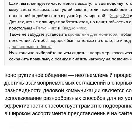
Если, вы планируете часто менять высоту, то вам подойдут ст
кому важна максимальная устойчивость, отличным выбором с
положений подойдет стол с ручной регулировкой –
Хэндл 2.0
и
Для тех, кто не планирует работать стоя, но ценит гибкость 
подстольем -
Р
егус Фикс
и
Квадро Фикс.
Также не забудьте установить
кронштейн для монитора
, чтоб
положении. А чтобы порядок был не только на столе, но и по
для системного блока
.
Ну и конечно выбирайте на чем сидеть – например, классиче
сохранить правильную осанку и снизить нагрузку на позвоночн
Конструктивное общение ― неотъемлемый процесс 
достичь взаимоприемлемых соглашений в спорных 
разновидности деловой коммуникации является со
использование разнообразных способов для их ус
эффективности способствует грамотно подобранна
в широком ассортименте представленные на сайте