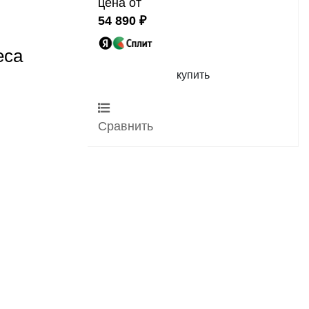
цена от
54 890 ₽
еса
купить
Сравнить