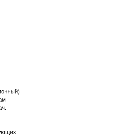
ионный)
ам
ач,
вующих