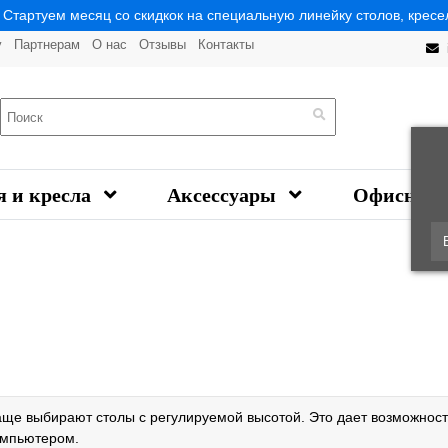
| Стартуем месяц со скидкок на специальную линейку столов, кресел
у
Партнерам
О нас
Отзывы
Контакты
я и кресла
Аксессуары
Офисная 
чаще выбирают столы с регулируемой высотой. Это дает возможност
компьютером.