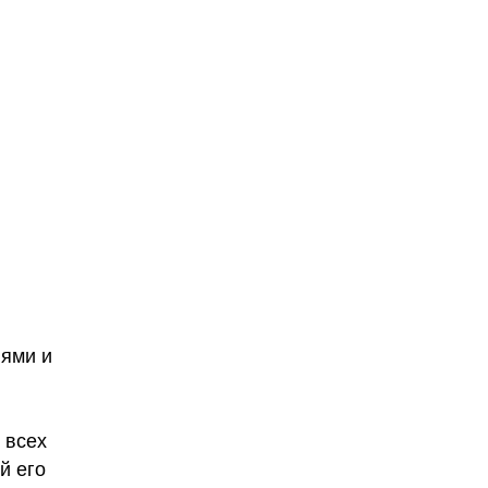
лями и
 всех
й его