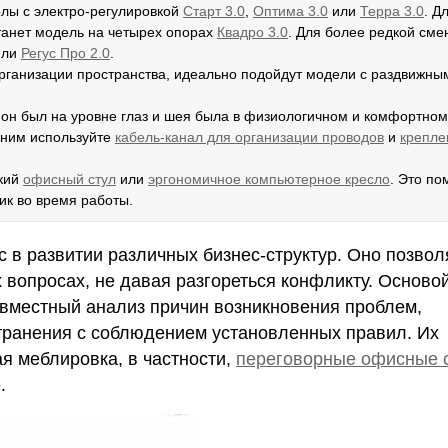
олы с электро-регулировкой
Старт 3.0
,
Оптима 3.0
или
Терра 3.0
. Д
танет модель на четырех опорах
К
вадро 3.0
. Для более редкой сме
ли
Регус Про 2.0
.
в организации пространства, идеально подойдут модели с раздвижны
ы он был на уровне глаз и шея была в физиологичном и комфортном
д ним используйте
кабель-канал для организации проводов
и
крепле
ский
офисный стул
или
эргономичное компьютерное кресло
. Это по
ик во время работы.
в развитии различных бизнес-структур. Оно позвол
вопросах, не давая разгореться конфликту. Основой
вместный анализ причин возникновения проблем,
транения с соблюдением установленных правил. Их
я меблировка, в частности,
переговорные офисные 
.