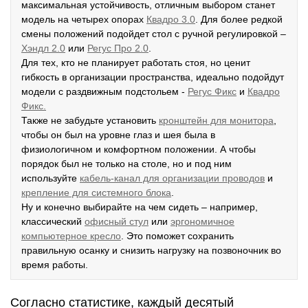
максимальная устойчивость, отличным выбором станет
модель на четырех опорах
К
вадро 3.0
. Для более редкой
смены положений подойдет стол с ручной регулировкой –
Хэндл 2.0
или
Регус Про 2.0
.
Для тех, кто не планирует работать стоя, но ценит
гибкость в организации пространства, идеально подойдут
модели с раздвижным подстольем -
Р
егус Фикс
и
Квадро
Фикс.
Также не забудьте установить
кронштейн для монитора
,
чтобы он был на уровне глаз и шея была в
физиологичном и комфортном положении. А чтобы
порядок был не только на столе, но и под ним
используйте
кабель-канал для организации проводов
и
крепление для системного блока
.
Ну и конечно выбирайте на чем сидеть – например,
классический
офисный стул
или
эргономичное
компьютерное кресло
. Это поможет сохранить
правильную осанку и снизить нагрузку на позвоночник во
время работы.
Согласно статистике, каждый десятый