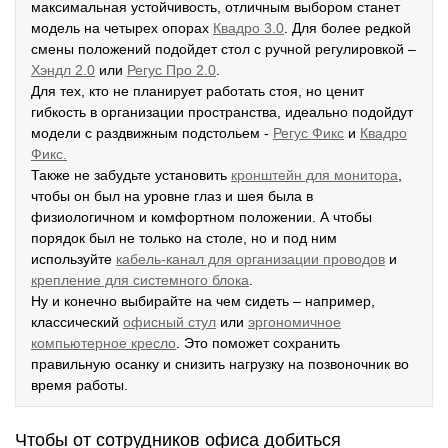
максимальная устойчивость, отличным выбором станет
модель на четырех опорах
К
вадро 3.0
. Для более редкой
смены положений подойдет стол с ручной регулировкой –
Хэндл 2.0
или
Регус Про 2.0
.
Для тех, кто не планирует работать стоя, но ценит
гибкость в организации пространства, идеально подойдут
модели с раздвижным подстольем -
Р
егус Фикс
и
Квадро
Фикс.
Также не забудьте установить
кронштейн для монитора
,
чтобы он был на уровне глаз и шея была в
физиологичном и комфортном положении. А чтобы
порядок был не только на столе, но и под ним
используйте
кабель-канал для организации проводов
и
крепление для системного блока
.
Ну и конечно выбирайте на чем сидеть – например,
классический
офисный стул
или
эргономичное
компьютерное кресло
. Это поможет сохранить
правильную осанку и снизить нагрузку на позвоночник во
время работы.
Чтобы от сотрудников офиса добиться