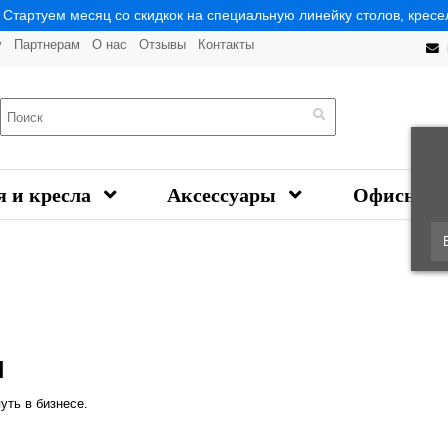
| Стартуем месяц со скидкок на специальную линейку столов, кресел
у
Партнерам
О нас
Отзывы
Контакты
я и кресла
Аксессуары
Офисная 
ы
уть в бизнесе.