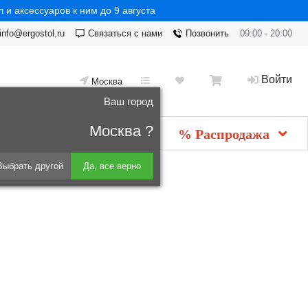
 и аксессуаров к ним до 9 августа
info@ergostol.ru
Связаться с нами
Позвонить
09:00 - 20:00
Войти
Москва
Ваш город
Москва ?
Новинки
мебель
% Распродажа
Выбрать другой
Да, все верно