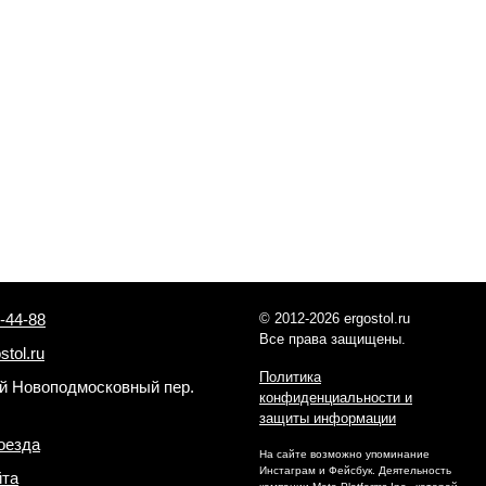
-44-88
© 2012-2026 ergostol.ru
Все права защищены.
stol.ru
Политика
-й Новоподмосковный пер.
конфиденциальности и
защиты информации
оезда
На сайте возможно упоминание
Инстаграм и Фейсбук. Деятельность
йта