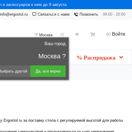
 и аксессуаров к ним до 9 августа
info@ergostol.ru
Связаться с нами
Позвонить
09:00 - 20:00
Войти
Москва
Ваш город
Москва ?
Новинки
мебель
% Распродажа
Выбрать другой
Да, все верно
Ergostol.ru за поставку стола с регулируемой высотой для работы
лучшение самочувствия и продуктивности за счет чередования