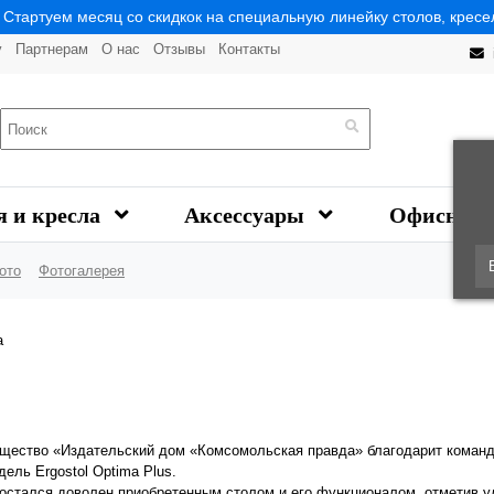
| Стартуем месяц со скидкок на специальную линейку столов, кресел
у
Партнерам
О нас
Отзывы
Контакты
я и кресла
Аксессуары
Офисная 
ото
Фотогалерея
а
щество «Издательский дом «Комсомольская правда» благодарит команду 
дель Ergostol Optima Plus.
остался доволен приобретенным столом и его функционалом, отметив у