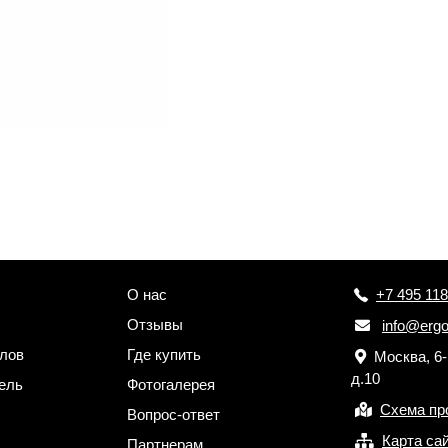
О нас
+7 495 118
Отзывы
info@ergo
лов
Где купить
Москва, 6
д.10
ель
Фотогалерея
Схема пр
Вопрос-ответ
Карта са
Партнерам