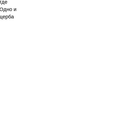
где
 Одно и
ущерба