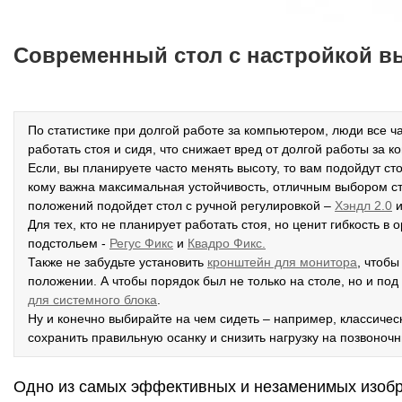
Современный стол с настройкой 
По статистике при долгой работе за компьютером, люди все 
работать стоя и сидя, что снижает вред от долгой работы за 
Если, вы планируете часто менять высоту, то вам подойдут ст
кому важна максимальная устойчивость, отличным выбором с
положений подойдет стол с ручной регулировкой –
Хэндл 2.0
и
Для тех, кто не планирует работать стоя, но ценит гибкость 
подстольем -
Р
егус Фикс
и
Квадро Фикс.
Также не забудьте установить
кронштейн для монитора
, чтоб
положении. А чтобы порядок был не только на столе, но и по
для системного блока
.
Ну и конечно выбирайте на чем сидеть – например, классиче
сохранить правильную осанку и снизить нагрузку на позвоночн
Одно из самых эффективных и незаменимых изобр