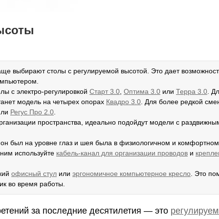
высоты
чаще выбирают столы с регулируемой высотой. Это дает возможност
компьютером.
олы с электро-регулировкой
Старт 3.0
,
Оптима 3.0
или
Терра 3.0
. Д
танет модель на четырех опорах
К
вадро 3.0
. Для более редкой сме
ли
Регус Про 2.0
.
в организации пространства, идеально подойдут модели с раздвижны
ы он был на уровне глаз и шея была в физиологичном и комфортном
д ним используйте
кабель-канал для организации проводов
и
крепле
ский
офисный стул
или
эргономичное компьютерное кресло
. Это по
ик во время работы.
етений за последние десятилетия — это
регулируе