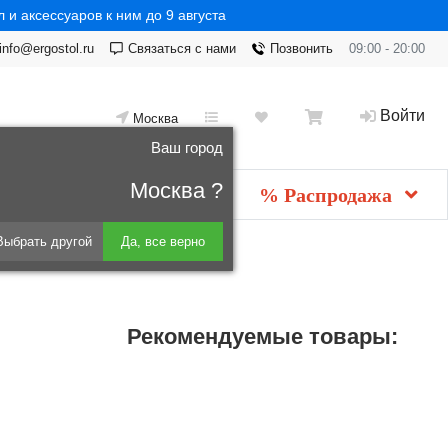
 и аксессуаров к ним до 9 августа
info@ergostol.ru
Связаться с нами
Позвонить
09:00 - 20:00
Войти
Москва
Ваш город
Москва ?
Новинки
мебель
% Распродажа
Выбрать другой
Да, все верно
Рекомендуемые товары: