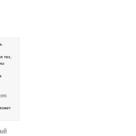
ь
ля тех,
ны
м
ние
может
мый