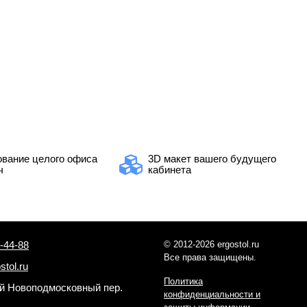
вание целого офиса
3D макет вашего будущего
ч
кабинета
-44-88
© 2012-2026 ergostol.ru
Все права защищены.
stol.ru
Политика
-й Новоподмосковный пер.
конфиденциальности и