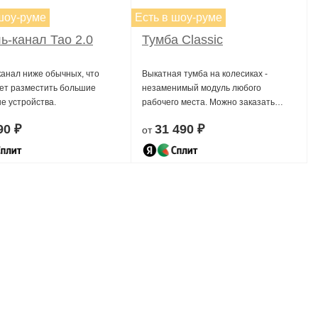
шоу-руме
Есть в шоу-руме
ь-канал Тао 2.0
Тумба Classic
канал ниже обычных, что
Выкатная тумба на колесиках -
ет разместить большие
незаменимый модуль любого
е устройства.
рабочего места. Можно заказать
любой цвет, размер, и другие
90 ₽
31 490 ₽
от
параметры.