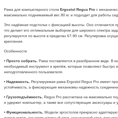
Рама для компьютерного стола
Ergostol Regus Pro
с механичес
максимально поднимаемый вес 80 кг. и подходит для работы сид
Это надёжная подстолье с фиксацией высоты. Оно отличается п
что делает его оптимальным выбором для широкого спектра зада
регулируется по высоте в пределах 67-90 см. Регулировка осущ
крепления.
Особенности
• Просто собрать.
Рама поставляется в разобранном виде. В ко
необходимый инструмент и крепёж, которые позволяют быстро и 
неподготовленного пользователя.
• Надежность.
Регулируемая рама Ergostol Regus Pro имеет п
устойчивость, а фиксирующие механизмы надежность соединен
• Грузоподъёмность.
Regus Pro рассчитана на максимально подн
и удержит компьютер, а также все сопутствующие аксессуары и у
• Функциональность.
Модели эргостолов прекрасно адаптируют
использовать как компьютерный стол, ученический стол, письмен