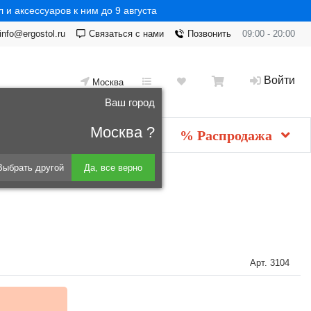
 и аксессуаров к ним до 9 августа
info@ergostol.ru
Связаться с нами
Позвонить
09:00 - 20:00
Войти
Москва
Ваш город
Москва ?
Новинки
мебель
% Распродажа
Выбрать другой
Да, все верно
ма Эргостол Регус Про
Арт.
3104