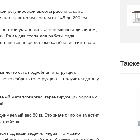
кой регулировкой высоты рассчитана на
я пользователям ростом от 145 до 200 см.
ростотой установки и эргономичным дизайном,
ч. Рама для стола для работы сидя
ествляется посредством ослабления винтового
Также
мплекте есть подробная инструкция,
легко собрать конструкцию – получится даже у
рочный металлокаркас, гарантирующий хорошую
ий.
имаемый вес 80 кг. Это значит, что он вместит
стройства.
ся под ваши задачи. Regus Pro можно
ный стол, школьный стол. А также это отличный