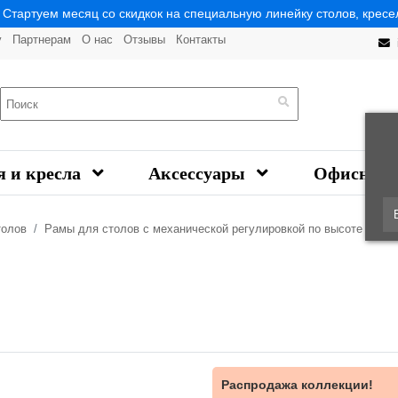
| Стартуем месяц со скидкок на специальную линейку столов, кресел
у
Партнерам
О нас
Отзывы
Контакты
я и кресла
Аксессуары
Офисная 
толов
Рамы для столов с механической регулировкой по высоте
Ра
Распродажа коллекции!