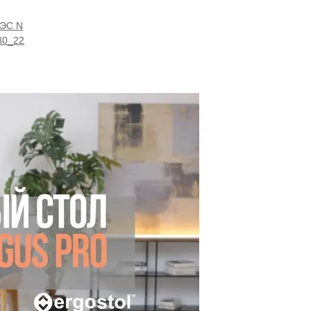
АЭС N
80_22