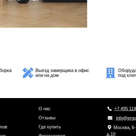
борка
Выезд замерщика в офис
Оборудо
или на дом
под клю
О нас
+7 495 118
Отзывы
info@ergo
лов
Где купить
Москва, 6
д.10
ель
Фотогалерея