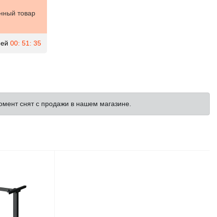
нный товар
ей
00: 51: 34
омент снят с продажи в нашем магазине.