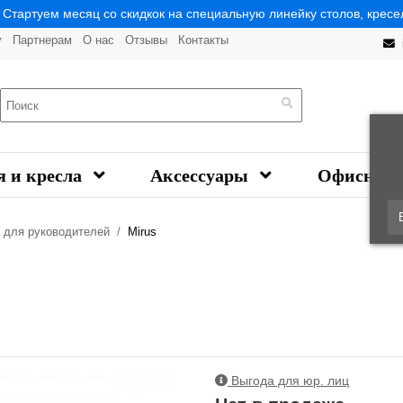
| Стартуем месяц со скидкок на специальную линейку столов, кресел
у
Партнерам
О нас
Отзывы
Контакты
я и кресла
Аксессуары
Офисная 
а для руководителей
Mirus
Выгода для юр. лиц