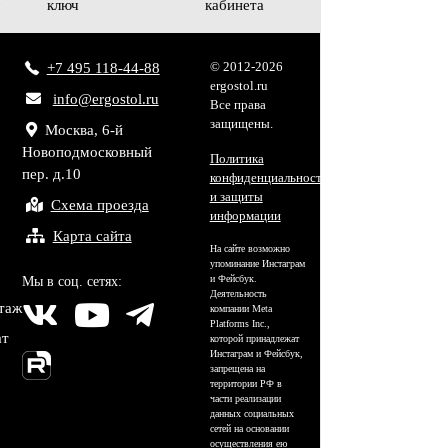
м
ключ
кабинета
© 2012-2026
+7 495 118-44-88
ergostol.ru
info@ergostol.ru
Все права
защищены.
Москва, 6-й
Новоподмосковный
Политика
пер. д.10
конфиденциальности
и защиты
Схема проезда
информации
Карта сайта
На сайте возможно
упоминание Инстаграм
и Фейсбук.
Мы в соц. сетях:
Деятельность
нтаж
компании Meta
Platforms Inc.,
ат
которой принадлежат
Инстаграм и Фейсбук,
запрещена на
территории РФ в
части реализации
данных социальных
сетей на основании
осуществления ею