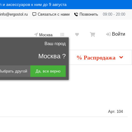
 и аксессуаров к ним до 9 августа
info@ergostol.ru
Связаться с нами
Позвонить
09:00 - 20:00
Войти
Москва
Ваш город
Москва ?
Новинки
мебель
% Распродажа
Выбрать другой
Да, все верно
Арт.
104