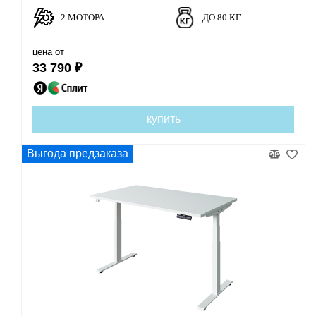
2 МОТОРА
ДО 80 КГ
цена от
33 790 ₽
купить
Выгода предзаказа