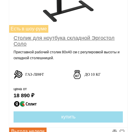
Есть в шоу-руме
Столик для ноутбука складной Эргостол
Соло
Приставной рабочий столик 80х40 см с регулировкой высоты и
складной столешницей.
ГАЗ-ЛИФТ
ДО 10 КГ
цена от
18 890 ₽
купить
Выгода недели