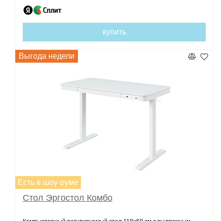
купить
Выгода недели
Есть в шоу-руме
Стол Эргостол Комбо