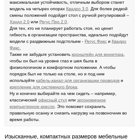
максимальная устойчивость, отличным выбором станет
модель на четырех опорах
К
вадро 3.0
. Для более редкой
смены положений подойдет стол с ручной регулировкой –
Хэндл 2.0
или
Регус Про 2.0
.
Для тех, кто не планирует работать стоя, но ценит
гибкость в организации пространства, идеально подойдут
модели с раздвижным подстольем -
Р
егус Фикс
и
Квадро
Фикс.
Также не забудьте установить
кронштейн для монитора
,
чтобы он был на уровне глаз и шея была в
физиологичном и комфортном положении. А чтобы
порядок был не только на столе, но и под ним
используйте
кабель-канал для организации проводов
и
крепление для системного блока
.
Ну и конечно выбирайте на чем сидеть – например,
классический
офисный стул
или
эргономичное
компьютерное кресло
. Это поможет сохранить
правильную осанку и снизить нагрузку на позвоночник во
время работы.
Изысканные, компактных размеров мебельные