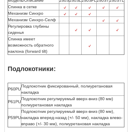
Модель/Описание
250S
250SL
250SFL
250ST
250STL
Спинка в сетке
Механизм Синхро
Механизм Синхро-Селф
Регулировка глубины
сиденья
Спинка имеет
возможность обратного
наклона (forward tilt)
Подлокотники:
Подлокотник фиксированный, полиуретановая
P60PU
накладка
Подлокотник регулируемый вверх-вниз (80 мм)
P61PU
полиуретановая накладка
Подлокотник регулируемый вверх-вниз (80 мм),
P59PU
накладка вперед-назад (+/- 50 мм), накладка влево-
вправо (+/- 30 мм), полиуретановая накладка