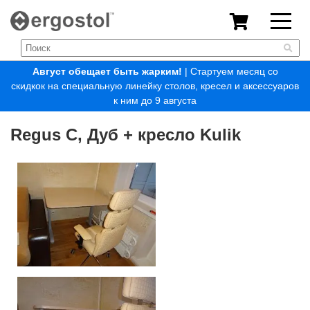
Август обещает быть жарким!
| Стартуем месяц со
скидкок на специальную линейку столов, кресел и аксессуаров
к ним до 9 августа
Regus C, Дуб + кресло Kulik