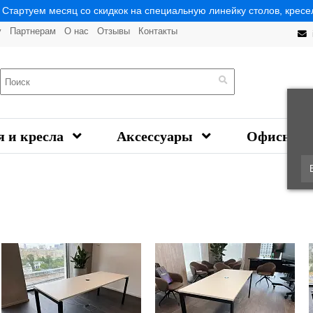
| Стартуем месяц со скидкок на специальную линейку столов, кресел
у
Партнерам
О нас
Отзывы
Контакты
я и кресла
Аксессуары
Офисная 