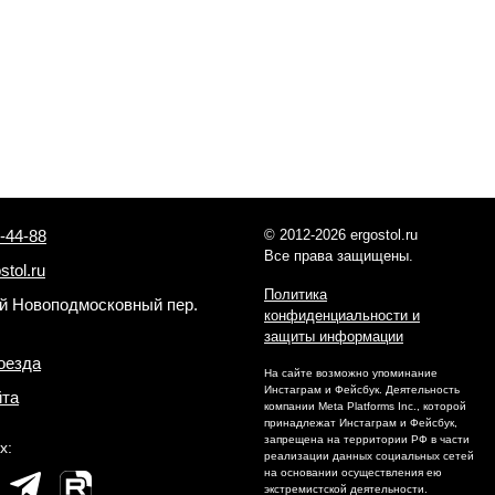
-44-88
© 2012-2026 ergostol.ru
Все права защищены.
stol.ru
Политика
-й Новоподмосковный пер.
конфиденциальности и
защиты информации
оезда
На сайте возможно упоминание
Инстаграм и Фейсбук. Деятельность
йта
компании Meta Platforms Inc., которой
принадлежат Инстаграм и Фейсбук,
запрещена на территории РФ в части
х:
реализации данных социальных сетей
на основании осуществления ею
экстремистской деятельности.