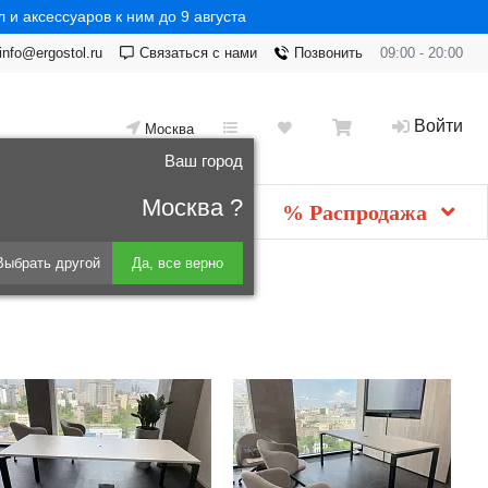
 и аксессуаров к ним до 9 августа
info@ergostol.ru
Связаться с нами
Позвонить
09:00 - 20:00
Войти
Москва
Ваш город
Москва ?
Новинки
мебель
% Распродажа
Выбрать другой
Да, все верно