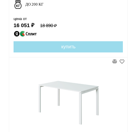
ДО 200 КГ
цена от
16 051 ₽
18 890 ₽
купить